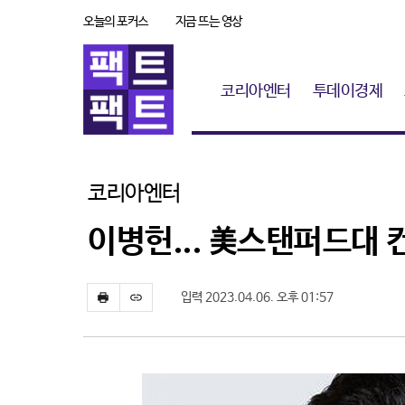
오늘의 포커스
지금 뜨는 영상
코리아엔터
투데이경제
코리아엔터
이병헌... 美스탠퍼드대 
입력 2023.04.06. 오후 01:57
프
스
린
크
트
랩