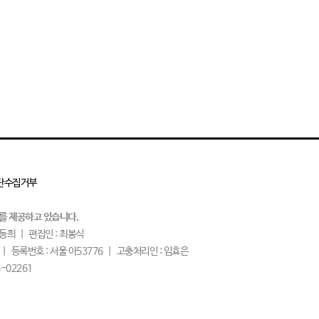
단수집거부
를 제공하고 있습니다.
현동희
편집인 : 최봉식
등록번호 : 서울 아53776
고충처리인 : 임효은
-02261