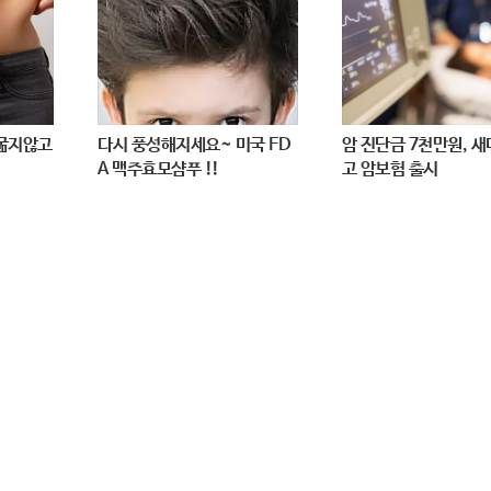
 굶지않고
다시 풍성해지세요~ 미국 FD
암 진단금 7천만원, 
A 맥주효모샴푸 !!
고 암보험 출시