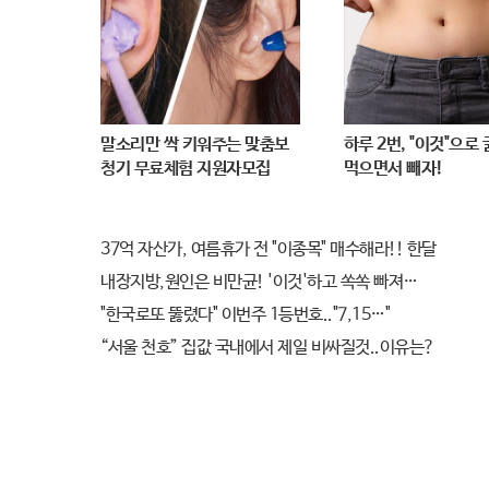
말소리만 싹 키워주는 맞춤보
하루 2번, "이것"으로
청기 무료체험 지원자모집
먹으면서 빼자!
37억 자산가, 여름휴가 전 "이종목" 매수해라!! 한달
내장지방,원인은 비만균! '이것'하고 쏙쏙 빠져…
"한국로또 뚫렸다" 이번주 1등번호.."7,15…"
“서울 천호” 집값 국내에서 제일 비싸질것..이유는?