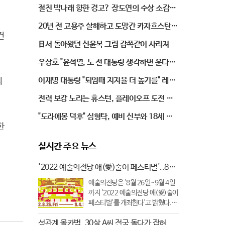
개버려.."결국 수갑 채우나"
절친 박나래 향한 경고? 장도연의 수상 소감이
섬뜩한 이유
20년 전 고용주 살해하고 도망간 카자흐스탄인
컨
구속기소 "끝까지 잡는다"
日서 돌아왔던 신윤복 그림 감쪽같이 사라져
우상호 "윤석열, 노 전 대통령 생각하면 운다는
건 거짓말"
이재명 대통령 "퇴임때 지지율 더 높기를" 레벨
리
업 예고!
전력 보강 노리는 휴스턴, 플레이오프 도전 목
표
"도라에몽 덕후" 심형탁, 예비 신부와 18세 차
한
이나
실시간 주요 뉴스
'2022 예술의전당 애(愛)술이 페스티벌'..8월
26일~9월 4일
예술의전당은 '8월 26일~9월 4일
까지 '2022 예술의전당 애(愛)술이
페스티벌'를 개최한다'고 밝혔다.이
번 축제 기획은 예술에 대한 장벽을
성관계 몰카범, 30살 A씨 전국 돌다가 잡혀
느끼는 관객들이 극장 밖에서도 부