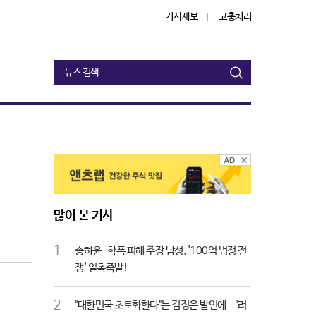
기사제보
고충처리
검
색
많이 본 기사
1
송하윤-학폭 피해 주장 남성, '100억 법정 전
쟁' 일촉즉발!
2
"대한민국 초토화한다"는 김정은 발언에... '러