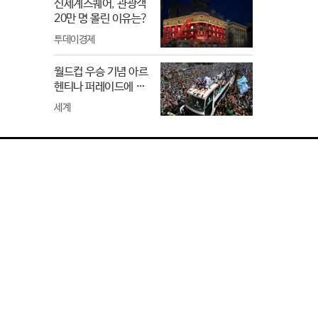
신세계스퀘어, 관광객
20만 명 몰린 이유는?
투데이경제
월드컵 우승 기념 아르
헨티나 퍼레이드에 인
파 몰려.. 사망, 중태 각
세계
각 1명