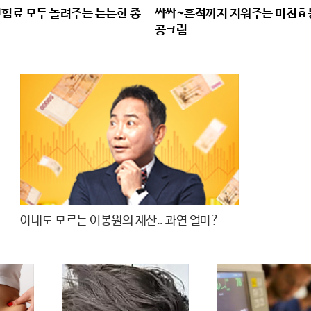
보험료 모두 돌려주는 든든한 종
싹싹~흔적까지 지워주는 미친효
공크림
아내도 모르는 이봉원의 재산.. 과연 얼마?