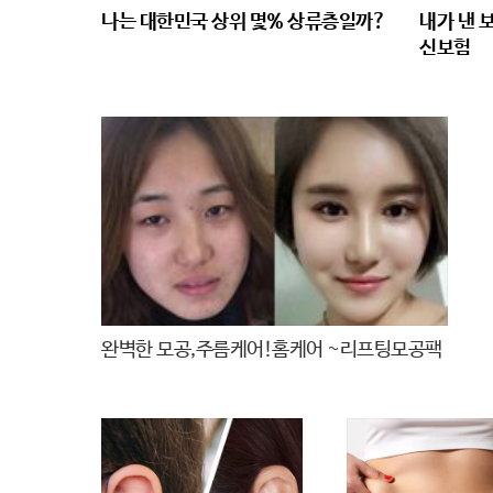
나는 대한민국 상위 몇% 상류층일까?
내가 낸 
신보험
완벽한 모공,주름케어!홈케어 ~리프팅모공팩