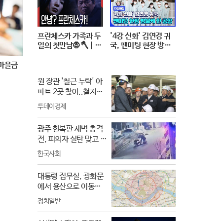
화]
프란체스카 가족과 두
'4강 신화' 김연경 귀
일의 첫만남🧛🪓 | 프
국, 팬미팅 현장 방불
란체스카오분순삭 M
케 한 공항 #SPORTS
BC050124
TIME
새마을금
원 장관 '철근 누락' 아
파트 2곳 찾아..철저한
보강공사 지시
투데이경제
광주 한복판 새벽 총격
전, 피의자 실탄 맞고 사
망
한국사회
대통령 집무실, 광화문
에서 용산으로 이동하
면서 비행금지구역 침
정치일반
범