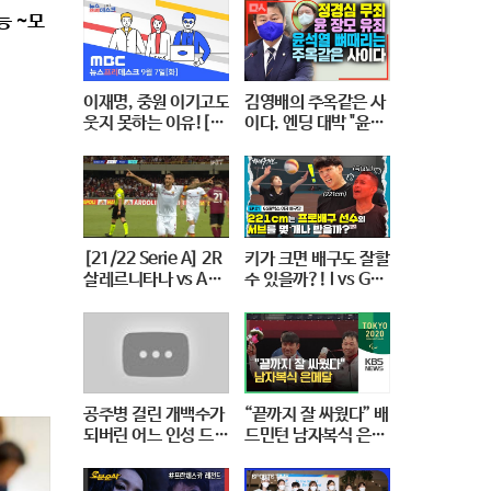
능 ~모
이재명, 중원 이기고도
김영배의 주옥같은 사
웃지 못하는 이유![LI
이다. 엔딩 대박 "윤석
VE]MBC 뉴스프리데
열, 조국에게 했던말
스크 2021년 9월 7일
그대로 돌려주마"
[21/22 Serie A] 2R
키가 크면 배구도 잘할
살레르니타나 vs AS
수 있을까?! l vs GS
로마 MVP 펠레그리니
칼텍스Kixx l 하태주의
보 EP.01 ※꿀잼 보장
※
공주병 걸린 개백수가
“끝까지 잘 싸웠다” 배
되버린 어느 인성 드러
드민턴 남자복식 은메
운 스포츠 스타의 최후
달 추가 / KBS 2020
[꼭봐야할 희귀인생영
도쿄패럴림픽