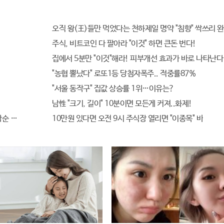
오직 왕(王)들만 먹었다는 천하제일 명약 "침향" 싹쓰리 완
주식, 비트코인 다 팔아라 "이것" 하면 큰돈 번다!
집에서 5분만 "이것"해라! 피부개선 효과가 바로 나타난다
"농협 뿔났다" 로또1등 당첨자폭주.. 적중률87%
"서울 동작구" 집값 상승률 1위…이유는?
남性 "크기, 길이" 10분이면 모든게 커져..화제!
순 100% 무료 경품지원!!
10만원 있다면 오전 9시 주식장 열리면 "이종목" 바