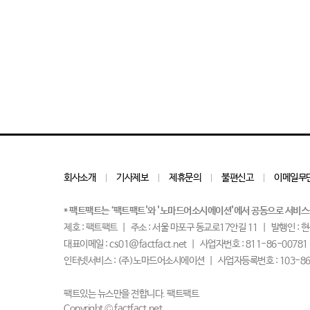
회사소개
기사제보
제휴문의
불편신고
이메일무
* 팩트팩트는 ‘팩트팩트'와 '노마드어소시에이션'에서 공동으로 서비스
제호 : 팩트팩트
주소 : 서울 마포구 동교로17안길 11
발행인 : 
대표이메일 : cs01@factfact.net
사업자번호 : 811-86-00781
인터넷서비스 : (주)노마드어소시에이션
사업자등록번호 : 103-86
팩트있는 뉴스만을 전합니다. 팩트팩트
Copyright © factfact.net.