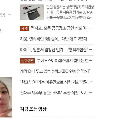
담 없이 즐길 수 있는 축제를 콘셉트
인천 경찰서는 성폭력범죄 특례법상
로 기획됐다.축제 기간 동안 개최되
카메라 등을 사용한 혐의로 30살 A
판!! 왜 난리났나 봤더니..경악!
는 모든 공연과 상영은 무료이다.총
씨를 구속했다고 27일 전했다.조사
10일간 예술의전당 야외광장 곳곳
결과 A 씨는 숙박업소의 인터넷 공
에서 야
멕시코, 모든 공공장소 금연 선포 "마트
유기로 위장한 카메라를 설치해 몰
세계
!!
서 담배 진열도 안돼"
래 촬영한 것으로 드러났다.A 씨는
허웅, 연속적인 3점 슛에.. 대만 꺾고 2연패
전국을 돌며 투숙객 수백 명을 촬영
했으며 인천의 한 호텔 직원이 객실
청소 중 위장 카메라를 발견하고 경
아이브, 일본서 엄청난 인기... '홍백가합전' 출
찰에 신고
연 확정!
부에노스아이레스에서 빛나는 한국
문화생활
의 예술과 아름다움
개막 D-1두고 압수수색..KBO 연이은 '악재'
‘학교 밖’이라는 이유만으로 시험 기회 박탈, 이
제는 끝?
전재수 해수부 장관, HMM 부산 이전 '노사 만
남' 예고
지금 뜨는 영상