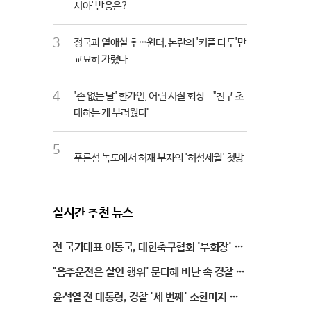
시아' 반응은?
3
정국과 열애설 후…윈터, 논란의 '커플 타투'만
교묘히 가렸다
4
'손 없는 날' 한가인, 어린 시절 회상... "친구 초
대하는 게 부러웠다"
5
푸른섬 녹도에서 허재 부자의 '허섬세월' 첫방
실시간 추천 뉴스
전 국가대표 이동국, 대한축구협회 '부회장' 선
임
"음주운전은 살인 행위" 문다혜 비난 속 경찰 소
환 예정
윤석열 전 대통령, 경찰 '세 번째' 소환마저 뭉