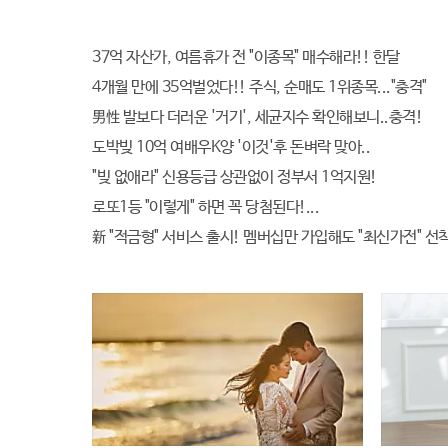
37억 자산가, 여름휴가 전 "이종목" 매수해라!! 한달
4개월 만에 35억벌었다!! 주식, 순매도 1위종목..."충격"
男性 발보다 더러운 '거기', 세균지수 확인해보니..충격!
도박빚 10억 여배우K양 '이것'후 돈벼락 맞아..
"빚 없애라" 신용등급 상관없이 정부서 1억지원!
로또1등 "이렇게" 하면 꼭 당첨된다!...
新 "적금형" 서비스 출시! 멤버십만 가입해도 "최신가전" 선착