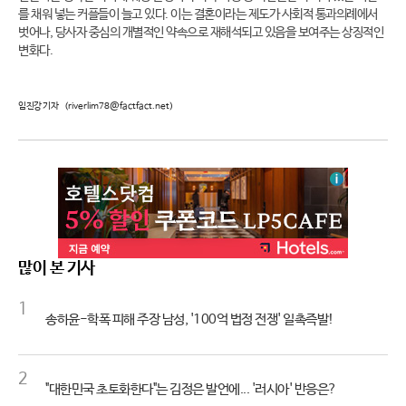
를 채워 넣는 커플들이 늘고 있다. 이는 결혼이라는 제도가 사회적 통과의례에서
벗어나, 당사자 중심의 개별적인 약속으로 재해석되고 있음을 보여주는 상징적인
변화다.
임진강 기자
(riverlim78@factfact.net)
많이 본 기사
1
송하윤-학폭 피해 주장 남성, '100억 법정 전쟁' 일촉즉발!
2
"대한민국 초토화한다"는 김정은 발언에... '러시아' 반응은?