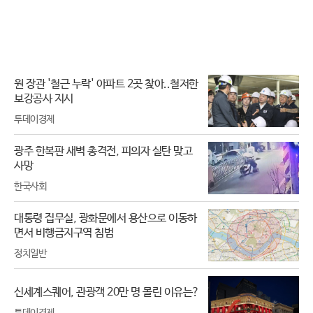
원 장관 '철근 누락' 아파트 2곳 찾아..철저한
보강공사 지시
투데이경제
광주 한복판 새벽 총격전, 피의자 실탄 맞고
사망
한국사회
대통령 집무실, 광화문에서 용산으로 이동하
면서 비행금지구역 침범
정치일반
신세계스퀘어, 관광객 20만 명 몰린 이유는?