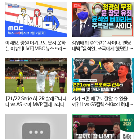
이재명, 중원 이기고도 웃지 못하
김영배의 주옥같은 사이다. 엔딩
는 이유![LIVE]MBC 뉴스프리데
대박 "윤석열, 조국에게 했던말 그
스크 2021년 9월 7일
대로 돌려주마"
[21/22 Serie A] 2R 살레르니타
키가 크면 배구도 잘할 수 있을
나 vs AS 로마 MVP 펠레그리니
까?! l vs GS칼텍스Kixx l 하태주
의보 EP.01 ※꿀잼 보장※