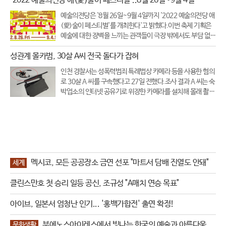
'2022 예술의전당 애(愛)술이 페스티벌'..8월 26일~9월 4일
예술의전당은 '8월 26일~9월 4일까지 '2022 예술의전당 애
(愛)술이 페스티벌'를 개최한다'고 밝혔다.이번 축제 기획은
예술에 대한 장벽을 느끼는 관객들이 극장 밖에서도 부담 없이
즐길 수 있는 축제를 콘셉트로 기획됐다.축제 기간 동안 개최
성관계 몰카범, 30살 A씨 전국 돌다가 잡혀
되는 모든 공연과 상영은 무료이다.총 10일간 예술의전당 야
외광장 곳곳에서 야
인천 경찰서는 성폭력범죄 특례법상 카메라 등을 사용한 혐의
로 30살 A 씨를 구속했다고 27일 전했다.조사 결과 A 씨는 숙
박업소의 인터넷 공유기로 위장한 카메라를 설치해 몰래 촬영
한 것으로 드러났다.A 씨는 전국을 돌며 투숙객 수백 명을 촬
영했으며 인천의 한 호텔 직원이 객실 청소 중 위장 카메라를
발견하고 경찰에 신고
멕시코, 모든 공공장소 금연 선포 "마트서 담배 진열도 안돼"
세계
클린스만호 첫 승리 일등 공신, 조규성 "A매치 연승 목표"
아이브, 일본서 엄청난 인기... '홍백가합전' 출연 확정!
부에노스아이레스에서 빛나는 한국의 예술과 아름다움
문화생활