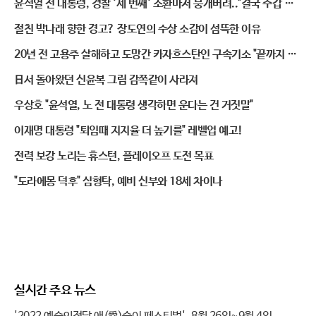
윤석열 전 대통령, 경찰 '세 번째' 소환마저 뭉개버려.."결국 수갑 채
우나"
절친 박나래 향한 경고? 장도연의 수상 소감이 섬뜩한 이유
20년 전 고용주 살해하고 도망간 카자흐스탄인 구속기소 "끝까지 잡
는다"
日서 돌아왔던 신윤복 그림 감쪽같이 사라져
우상호 "윤석열, 노 전 대통령 생각하면 운다는 건 거짓말"
이재명 대통령 "퇴임때 지지율 더 높기를" 레벨업 예고!
전력 보강 노리는 휴스턴, 플레이오프 도전 목표
"도라에몽 덕후" 심형탁, 예비 신부와 18세 차이나
실시간 주요 뉴스