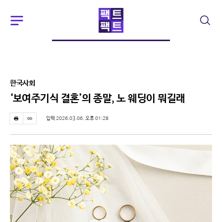
주
검
요
색
서
비
스
메
뉴
한국사회
펼
치
‘보여주기식 결혼’의 종말, 노 웨딩이 뭐길래
기
입력 2026.03.06. 오후 01:28
프
스
린
크
트
랩