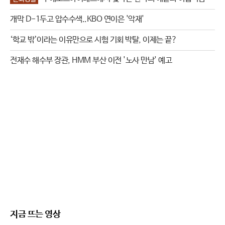
개막 D-1두고 압수수색..KBO 연이은 '악재'
‘학교 밖’이라는 이유만으로 시험 기회 박탈, 이제는 끝?
전재수 해수부 장관, HMM 부산 이전 '노사 만남' 예고
지금 뜨는 영상