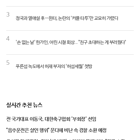
3
정국과 열애설 후…윈터, 논란의 '커플 타투'만 교묘히 가렸다
4
'손 없는 날' 한가인, 어린 시절 회상... "친구 초대하는 게 부러웠다"
5
푸른섬 녹도에서 허재 부자의 '허섬세월' 첫방
실시간 추천 뉴스
전 국가대표 이동국, 대한축구협회 '부회장' 선임
"음주운전은 살인 행위" 문다혜 비난 속 경찰 소환 예정