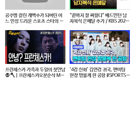
공주병 걸린 개백수가 되버린 어
“끝까지 잘 싸웠다” 배드민턴 남
느 인성 드러운 스포츠 스타의 최
자복식 은메달 추가 / KBS 2020
후 [꼭봐야할 희귀인생영화]
도쿄패럴림픽
프란체스카 가족과 두일의 첫만남
'4강 신화' 김연경 귀국, 팬미팅
🧛🪓 | 프란체스카오분순삭 MB
현장 방불케 한 공항 #SPORTSTI
C050124
ME