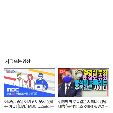
지금 뜨는 영상
이재명, 중원 이기고도 웃지 못하
김영배의 주옥같은 사이다. 엔딩
는 이유![LIVE]MBC 뉴스프리데
대박 "윤석열, 조국에게 했던말 그
스크 2021년 9월 7일
대로 돌려주마"