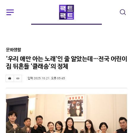
주
검
요
색
서
비
스
메
뉴
문화생활
펼
치
'우리 애만 아는 노래'인 줄 알았는데…전국 어린이
기
집 뒤흔들 '클래송'의 정체
입력 2025.10.21. 오후 05:45
프
스
린
크
트
랩