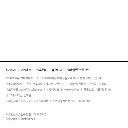
회사소개
기사제보
제휴문의
불편신고
이메일무단수집거부
* 팩트팩트는 ‘팩트팩트'와 '노마드어소시에이션'에서 공동으로 서비스를 제공하고 있습니다.
제호 : 팩트팩트
주소 : 서울 마포구 동교로17안길 11
발행인 : 현동희
편집인 : 최봉식
대표이메일 : cs01@factfact.net
사업자번호 : 811-86-00781
등록번호 : 서울 아53776
고충처리인 : 임효은
인터넷서비스 : (주)노마드어소시에이션
사업자등록번호 : 103-86-02261
팩트있는 뉴스만을 전합니다. 팩트팩트
Copyright © factfact.net.