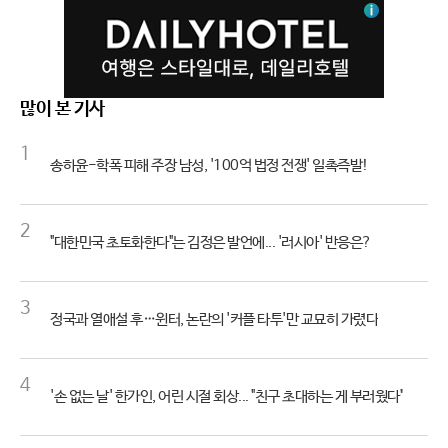
많이 본 기사
1
송하윤-학폭 피해 주장 남성, '100억 법정 전쟁' 일촉즉발!
2
"대한민국 초토화한다"는 김정은 발언에... '러시아' 반응은?
3
정국과 열애설 후…윈터, 논란의 '커플 타투'만 교묘히 가렸다
4
'손 없는 날' 한가인, 어린 시절 회상... "친구 초대하는 게 부러웠다"