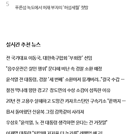
5
푸른섬 녹도에서 허재 부자의 '허섬세월' 첫방
실시간 추천 뉴스
전 국가대표 이동국, 대한축구협회 '부회장' 선임
"음주운전은 살인 행위" 문다혜 비난 속 경찰 소환 예정
윤석열 전 대통령, 경찰 '세 번째' 소환마저 뭉개버려.."결국 수갑 채
우나"
절친 박나래 향한 경고? 장도연의 수상 소감이 섬뜩한 이유
20년 전 고용주 살해하고 도망간 카자흐스탄인 구속기소 "끝까지 잡
는다"
日서 돌아왔던 신윤복 그림 감쪽같이 사라져
우상호 "윤석열, 노 전 대통령 생각하면 운다는 건 거짓말"
이재명 대통령 "퇴임때 지지율 더 높기를" 레벨업 예고!