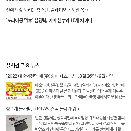
전력 보강 노리는 휴스턴, 플레이오프 도전 목표
"도라에몽 덕후" 심형탁, 예비 신부와 18세 차이나
실시간 주요 뉴스
'2022 예술의전당 애(愛)술이 페스티벌'..8월 26일~9월 4일
예술의전당은 '8월 26일~9월 4일까지 '2022 예술의전당 애
(愛)술이 페스티벌'를 개최한다'고 밝혔다.이번 축제 기획은
예술에 대한 장벽을 느끼는 관객들이 극장 밖에서도 부담 없이
즐길 수 있는 축제를 콘셉트로 기획됐다.축제 기간 동안 개최
성관계 몰카범, 30살 A씨 전국 돌다가 잡혀
되는 모든 공연과 상영은 무료이다.총 10일간 예술의전당 야
외광장 곳곳에서 야
인천 경찰서는 성폭력범죄 특례법상 카메라 등을 사용한 혐의
로 30살 A 씨를 구속했다고 27일 전했다.조사 결과 A 씨는 숙
박업소의 인터넷 공유기로 위장한 카메라를 설치해 몰래 촬영