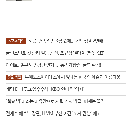
한 것으로 드러났다.A 씨는 전국을 돌며 투숙객 수백 명을 촬
영했으며 인천의 한 호텔 직원이 객실 청소 중 위장 카메라를
발견하고 경찰에 신고
허웅, 연속적인 3점 슛에.. 대만 꺾고 2연패
스포츠타임
클린스만호 첫 승리 일등 공신, 조규성 "A매치 연승 목표"
아이브, 일본서 엄청난 인기... '홍백가합전' 출연 확정!
부에노스아이레스에서 빛나는 한국의 예술과 아름다움
문화생활
개막 D-1두고 압수수색..KBO 연이은 '악재'
‘학교 밖’이라는 이유만으로 시험 기회 박탈, 이제는 끝?
전재수 해수부 장관, HMM 부산 이전 '노사 만남' 예고