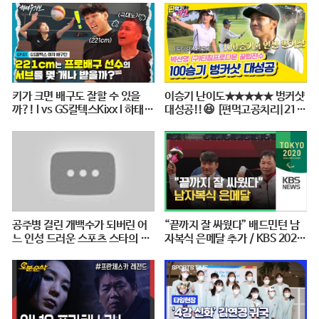
키가 크면 배구도 잘할 수 있을
이승기 난이도★★★★★ 벙커샷
까?! l vs GS칼텍스Kixx l 하태주
대성공!!😆 [편먹고공치리|210
의보 EP.01 ※꿀잼 보장※
828 SBS방송]
공주병 걸린 개백수가 되버린 어
“끝까지 잘 싸웠다” 배드민턴 남
느 인성 드러운 스포츠 스타의 최
자복식 은메달 추가 / KBS 2020
후 [꼭봐야할 희귀인생영화]
도쿄패럴림픽