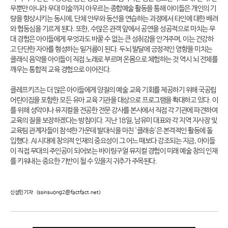
무뿐만 아니라 무대 미술까지 아우르는 종합예술 활동을 통해 아이들은 개인의 기
량을 향상시키는 동시에, 단체 안무와 동선을 연습하는 과정에서 타인에 대한 배려
와 협동심을 기르게 된다. 또한, 수많은 관객 앞에서 공연을 성공적으로 마치는 무
대 경험은 아이들에게 무엇과도 바꿀 수 없는 큰 성취감을 안겨주며, 이는 건강하
고 단단한 자아를 형성하는 밑거름이 된다. 두뇌 발달에 긍정적인 영향을 미치는
클래식 음악을 아이들이 직접 노래로 부르며 온몸으로 체험하는 것 역시 뇌 전체를
깨우는 통합적 교육 경험으로 이어진다.
클레프키즈는 더 많은 아이들에게 양질의 예술 교육 기회를 제공하기 위해 국공립
어린이집을 포함한 모든 유아 교육 기관을 대상으로 프로그램을 확대하고 있다. 이
를 위해 성악이나 뮤지컬을 전공한 전문 강사를 본사에서 직접 각 기관에 파견하여
교육의 질을 보장하겠다는 방침이다. 지난 18일, 남유미 대표와 각 지역 지사장 및
교육팀 관계자들이 참석한 가운데 발대식을 마친 '클래송'은 본격적인 활동에 돌
입했다. AI 시대에 창의적 인재의 중요성이 그 어느 때보다 강조되는 지금, 아이들
이 직접 무대의 주인공이 되어보는 바이링구얼 뮤지컬 경험이 미래 예술 창의 인재
를 키워내는 중요한 기반이 될 수 있을지 귀추가 주목된다.
신성민 기자
(ssinsuong2@factfact.net)