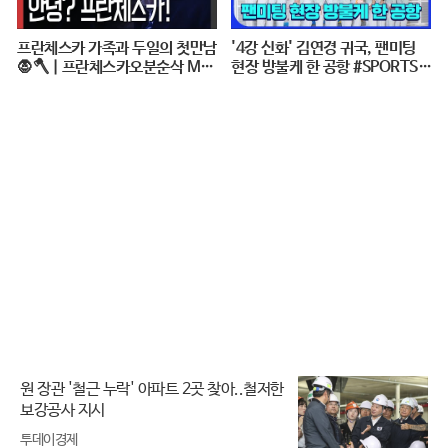
프란체스카 가족과 두일의 첫만남
'4강 신화' 김연경 귀국, 팬미팅
🧛🪓 | 프란체스카오분순삭 MB
현장 방불케 한 공항 #SPORTSTI
C050124
ME
원 장관 '철근 누락' 아파트 2곳 찾아..철저한
보강공사 지시
투데이경제