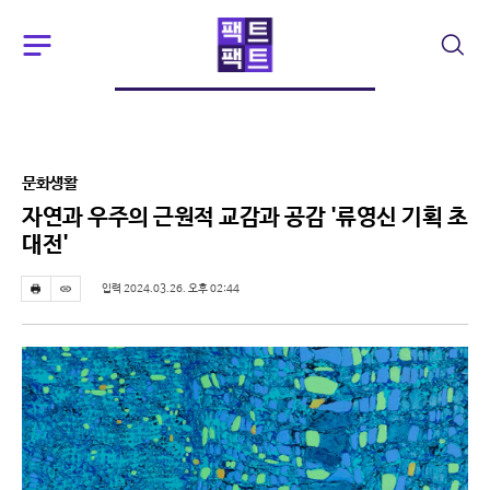
주
검
요
색
서
비
스
메
뉴
문화생활
펼
치
자연과 우주의 근원적 교감과 공감 '류영신 기획 초
기
대전'
입력 2024.03.26. 오후 02:44
프
스
린
크
트
랩