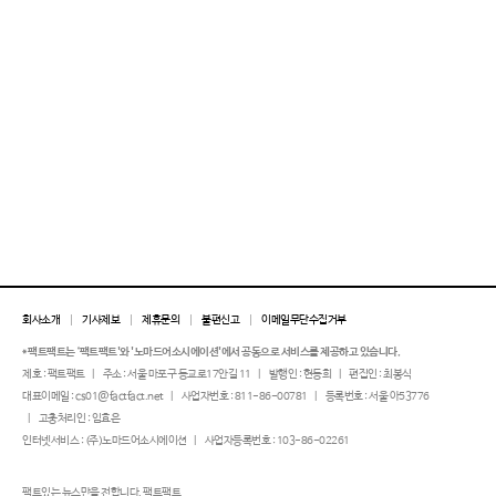
회사소개
기사제보
제휴문의
불편신고
이메일무단수집거부
* 팩트팩트는 ‘팩트팩트'와 '노마드어소시에이션'에서 공동으로 서비스를 제공하고 있습니다.
제호 : 팩트팩트
주소 : 서울 마포구 동교로17안길 11
발행인 : 현동희
편집인 : 최봉식
대표이메일 : cs01@factfact.net
사업자번호 : 811-86-00781
등록번호 : 서울 아53776
고충처리인 : 임효은
인터넷서비스 : (주)노마드어소시에이션
사업자등록번호 : 103-86-02261
팩트있는 뉴스만을 전합니다. 팩트팩트