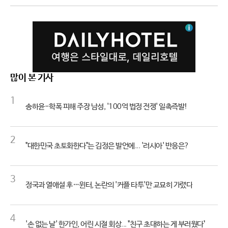
많이 본 기사
1
송하윤-학폭 피해 주장 남성, '100억 법정 전쟁' 일촉즉발!
2
"대한민국 초토화한다"는 김정은 발언에... '러시아' 반응은?
3
정국과 열애설 후…윈터, 논란의 '커플 타투'만 교묘히 가렸다
4
'손 없는 날' 한가인, 어린 시절 회상... "친구 초대하는 게 부러웠다"