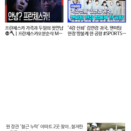
프란체스카 가족과 두일의 첫만남
'4강 신화' 김연경 귀국, 팬미팅
🧛🪓 | 프란체스카오분순삭 MB
현장 방불케 한 공항 #SPORTSTI
C050124
ME
원 장관 '철근 누락' 아파트 2곳 찾아..철저한