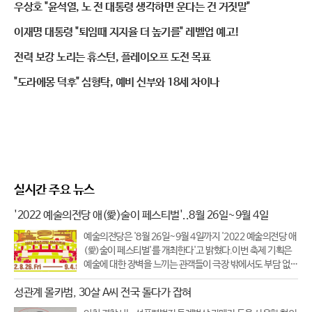
우상호 "윤석열, 노 전 대통령 생각하면 운다는 건 거짓말"
이재명 대통령 "퇴임때 지지율 더 높기를" 레벨업 예고!
전력 보강 노리는 휴스턴, 플레이오프 도전 목표
"도라에몽 덕후" 심형탁, 예비 신부와 18세 차이나
실시간 주요 뉴스
'2022 예술의전당 애(愛)술이 페스티벌'..8월 26일~9월 4일
예술의전당은 '8월 26일~9월 4일까지 '2022 예술의전당 애
(愛)술이 페스티벌'를 개최한다'고 밝혔다.이번 축제 기획은
예술에 대한 장벽을 느끼는 관객들이 극장 밖에서도 부담 없이
즐길 수 있는 축제를 콘셉트로 기획됐다.축제 기간 동안 개최
성관계 몰카범, 30살 A씨 전국 돌다가 잡혀
되는 모든 공연과 상영은 무료이다.총 10일간 예술의전당 야
외광장 곳곳에서 야