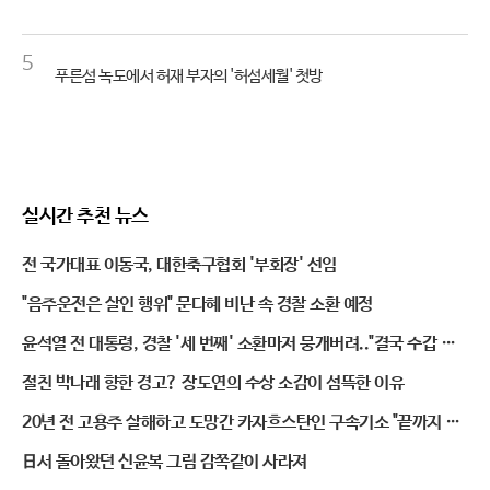
5
푸른섬 녹도에서 허재 부자의 '허섬세월' 첫방
실시간 추천 뉴스
전 국가대표 이동국, 대한축구협회 '부회장' 선임
"음주운전은 살인 행위" 문다혜 비난 속 경찰 소환 예정
윤석열 전 대통령, 경찰 '세 번째' 소환마저 뭉개버려.."결국 수갑 채
우나"
절친 박나래 향한 경고? 장도연의 수상 소감이 섬뜩한 이유
20년 전 고용주 살해하고 도망간 카자흐스탄인 구속기소 "끝까지 잡
는다"
日서 돌아왔던 신윤복 그림 감쪽같이 사라져