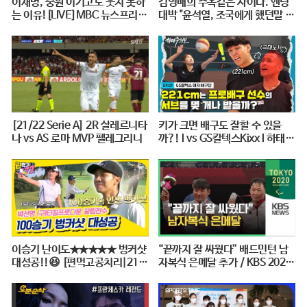
이재명, 중원 이기고도 웃지 못하
김영배의 주옥같은 사이다. 엔딩
는 이유![LIVE]MBC 뉴스프리데
대박 "윤석열, 조국에게 했던말 그
스크 2021년 9월 7일
대로 돌려주마"
[21/22 Serie A] 2R 살레르니타
키가 크면 배구도 잘할 수 있을
나 vs AS 로마 MVP 펠레그리니
까?! l vs GS칼텍스Kixx l 하태주
의보 EP.01 ※꿀잼 보장※
이승기 난이도★★★★★ 벙커샷
“끝까지 잘 싸웠다” 배드민턴 남
대성공!!😆 [편먹고공치리|210
자복식 은메달 추가 / KBS 2020
828 SBS방송]
도쿄패럴림픽