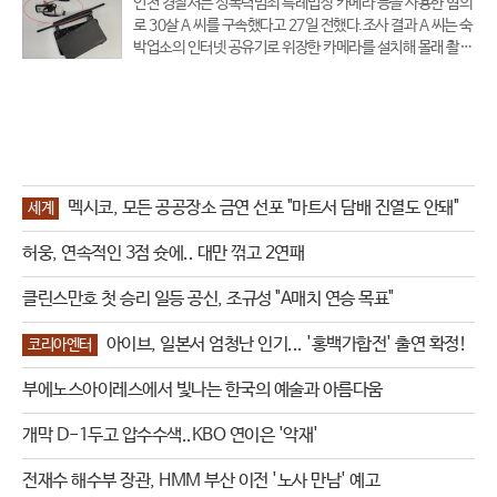
인천 경찰서는 성폭력범죄 특례법상 카메라 등을 사용한 혐의
로 30살 A 씨를 구속했다고 27일 전했다.조사 결과 A 씨는 숙
박업소의 인터넷 공유기로 위장한 카메라를 설치해 몰래 촬영
한 것으로 드러났다.A 씨는 전국을 돌며 투숙객 수백 명을 촬
영했으며 인천의 한 호텔 직원이 객실 청소 중 위장 카메라를
발견하고 경찰에 신고
멕시코, 모든 공공장소 금연 선포 "마트서 담배 진열도 안돼"
세계
허웅, 연속적인 3점 슛에.. 대만 꺾고 2연패
클린스만호 첫 승리 일등 공신, 조규성 "A매치 연승 목표"
아이브, 일본서 엄청난 인기... '홍백가합전' 출연 확정!
코리아엔터
부에노스아이레스에서 빛나는 한국의 예술과 아름다움
개막 D-1두고 압수수색..KBO 연이은 '악재'
전재수 해수부 장관, HMM 부산 이전 '노사 만남' 예고