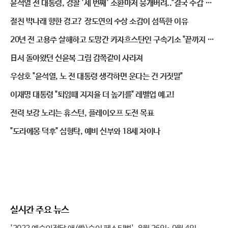
윤석열 전 대통령, 경찰 '세 번째' 소환마저 뭉개버려.."결국 수갑 채
우나"
절친 박나래 향한 경고? 장도연의 수상 소감이 섬뜩한 이유
20년 전 고용주 살해하고 도망간 카자흐스탄인 구속기소 "끝까지 잡
는다"
日서 돌아왔던 신윤복 그림 감쪽같이 사라져
우상호 "윤석열, 노 전 대통령 생각하면 운다는 건 거짓말"
이재명 대통령 "퇴임때 지지율 더 높기를" 레벨업 예고!
전력 보강 노리는 휴스턴, 플레이오프 도전 목표
"도라에몽 덕후" 심형탁, 예비 신부와 18세 차이나
실시간 주요 뉴스