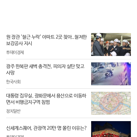
원 장관 '철근 누락' 아파트 2곳 찾아..철저한
보강공사 지시
투데이경제
광주 한복판 새벽 총격전, 피의자 실탄 맞고
사망
한국사회
대통령 집무실, 광화문에서 용산으로 이동하
면서 비행금지구역 침범
정치일반
신세계스퀘어, 관광객 20만 명 몰린 이유는?