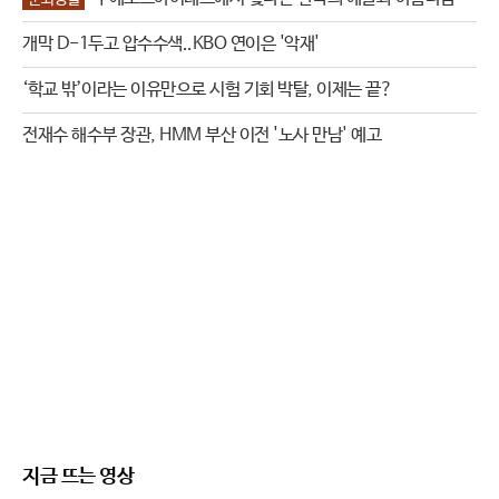
개막 D-1두고 압수수색..KBO 연이은 '악재'
‘학교 밖’이라는 이유만으로 시험 기회 박탈, 이제는 끝?
전재수 해수부 장관, HMM 부산 이전 '노사 만남' 예고
지금 뜨는 영상