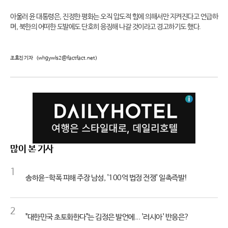
아울러 윤 대통령은, 진정한 평화는 오직 압도적 힘에 의해서만 지켜진다고 언급하
며, 북한의 어떠한 도발에도 단호히 응징해 나갈 것이라고 경고하기도 했다.
조효진 기자
(whgywls2@factfact.net)
많이 본 기사
1
송하윤-학폭 피해 주장 남성, '100억 법정 전쟁' 일촉즉발!
2
"대한민국 초토화한다"는 김정은 발언에... '러시아' 반응은?