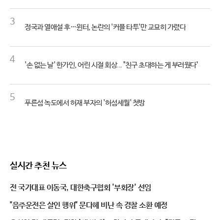
3
정국과 열애설 후…윈터, 논란의 '커플 타투'만 교묘히 가렸다
4
'손 없는 날' 한가인, 어린 시절 회상... "친구 초대하는 게 부러웠다"
5
푸른섬 녹도에서 허재 부자의 '허섬세월' 첫방
실시간 추천 뉴스
전 국가대표 이동국, 대한축구협회 '부회장' 선임
"음주운전은 살인 행위" 문다혜 비난 속 경찰 소환 예정