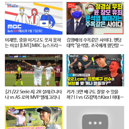
이재명, 중원 이기고도 웃지 못하
김영배의 주옥같은 사이다. 엔딩
는 이유![LIVE]MBC 뉴스프리데
대박 "윤석열, 조국에게 했던말 그
스크 2021년 9월 7일
대로 돌려주마"
[21/22 Serie A] 2R 살레르니타
키가 크면 배구도 잘할 수 있을
나 vs AS 로마 MVP 펠레그리니
까?! l vs GS칼텍스Kixx l 하태주
의보 EP.01 ※꿀잼 보장※