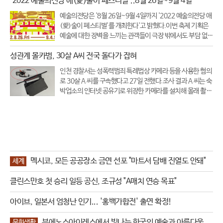
'2022 예술의전당 애(愛)술이 페스티벌'..8월 26일~9월 4일
예술의전당은 '8월 26일~9월 4일까지 '2022 예술의전당 애
(愛)술이 페스티벌'를 개최한다'고 밝혔다.이번 축제 기획은
예술에 대한 장벽을 느끼는 관객들이 극장 밖에서도 부담 없이
즐길 수 있는 축제를 콘셉트로 기획됐다.축제 기간 동안 개최
성관계 몰카범, 30살 A씨 전국 돌다가 잡혀
되는 모든 공연과 상영은 무료이다.총 10일간 예술의전당 야
외광장 곳곳에서 야
인천 경찰서는 성폭력범죄 특례법상 카메라 등을 사용한 혐의
로 30살 A 씨를 구속했다고 27일 전했다.조사 결과 A 씨는 숙
박업소의 인터넷 공유기로 위장한 카메라를 설치해 몰래 촬영
한 것으로 드러났다.A 씨는 전국을 돌며 투숙객 수백 명을 촬
영했으며 인천의 한 호텔 직원이 객실 청소 중 위장 카메라를
발견하고 경찰에 신고
멕시코, 모든 공공장소 금연 선포 "마트서 담배 진열도 안돼"
세계
클린스만호 첫 승리 일등 공신, 조규성 "A매치 연승 목표"
아이브, 일본서 엄청난 인기... '홍백가합전' 출연 확정!
부에노스아이레스에서 빛나는 한국의 예술과 아름다움
문화생활