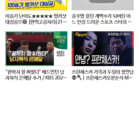
이승기 난이도★★★★★ 벙커샷
공주병 걸린 개백수가 되버린 어
대성공!!😆 [편먹고공치리|210
느 인성 드러운 스포츠 스타의 최
828 SBS방송]
후 [꼭봐야할 희귀인생영화]
“끝까지 잘 싸웠다” 배드민턴 남
프란체스카 가족과 두일의 첫만남
자복식 은메달 추가 / KBS 2020
🧛🪓 | 프란체스카오분순삭 MB
도쿄패럴림픽
C050124