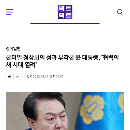
주
검
요
색
서
비
스
메
뉴
정치일반
펼
치
한미일 정상회의 성과 부각한 윤 대통령, "협력의
기
새 시대 열려"
입력 2023.08.21. 오후 01:07
프
스
린
크
트
랩