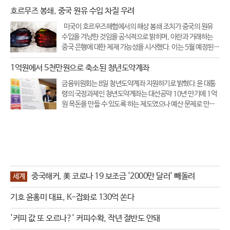
호르무즈 봉쇄, 중국 원유 수입 차질 우려
미국이 호르무즈해협에서의 해상 봉쇄 조치가 중국의 원유
수입을 겨냥한 것임을 공식적으로 밝히며, 이란과 거래하는
중국 은행에 대한 제재 가능성을 시사했다. 이는 5월 예정된
미-중 정상회담을 앞두고 협상 지렛대를 확보하기 위한 전략
1억원에서 5천만원으로 축소된 청년도약계좌
으로 해석된다.15일(현지 시각) 스콧 베선트 미국 재무장관
은 백악관 브리핑에서
금융위원회는 8일 청년도약계좌 지원하기로 밝혔다.윤 대통
령의 국정과제인 청년도약계좌는 대선공약 10년 만기에 1억
원 목돈을 만들 수 있도록 하는 제도였으나 예산 문제로 만기
가 5년으로 축소되었다. 청년도약계좌 가입 조건은 나이, 개인
소득, 가구 소득 모두 충족되어야 하며 지난 정부의 청년희망
적금과 동시 가입은 되지 않는
중국해커, 美 코로나 19 보조금 '2000만 달러' 빼돌려
세계
기호 윤홍미 대표, K-잡화로 130억 쏜다
'커피 값 또 오르나?' 커피수확, 작년 절반도 안돼