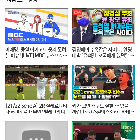
지금 뜨는 영상
이재명, 중원 이기고도 웃지 못하
김영배의 주옥같은 사이다. 엔딩
는 이유![LIVE]MBC 뉴스프리데
대박 "윤석열, 조국에게 했던말 그
스크 2021년 9월 7일
대로 돌려주마"
[21/22 Serie A] 2R 살레르니타
키가 크면 배구도 잘할 수 있을
나 vs AS 로마 MVP 펠레그리니
까?! l vs GS칼텍스Kixx l 하태주
의보 EP.01 ※꿀잼 보장※