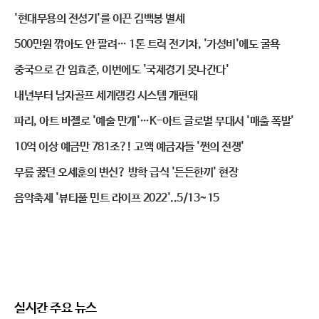
'현대무용의 전성기'를 이끈 김백봉 별세
500만원 깎아도 안 팔려… 1톤 트럭 전기차, '가성비'에도 굴욕
중국으로 간 임효준, 이번에도 '국제경기 못나간다'
내년부터 남자골프 세계랭킹 시스템 개편돼
파리, 아트 바젤로 '예술 만개'…K-아트 글로벌 무대서 '매출 폭발'
10억 이상 예금만 781조?! 고액 예금자들 '쩐의 전쟁'
무릎 꿇던 오세훈의 변신? 방학 급식 '든든한끼' 현장
음악축제 '뷰티풀 민트 라이프 2022'..5/13~15
실시간 주요 뉴스