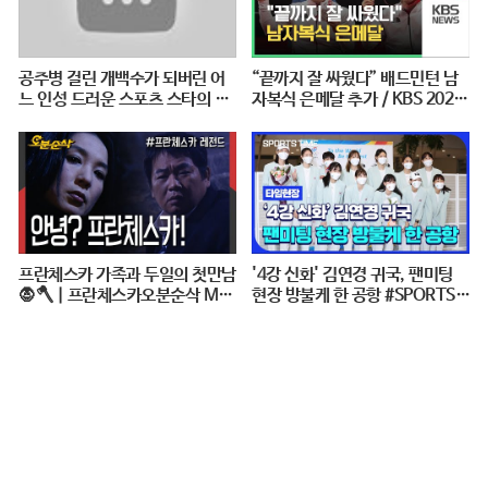
공주병 걸린 개백수가 되버린 어
“끝까지 잘 싸웠다” 배드민턴 남
느 인성 드러운 스포츠 스타의 최
자복식 은메달 추가 / KBS 2020
후 [꼭봐야할 희귀인생영화]
도쿄패럴림픽
프란체스카 가족과 두일의 첫만남
'4강 신화' 김연경 귀국, 팬미팅
🧛🪓 | 프란체스카오분순삭 MB
현장 방불케 한 공항 #SPORTSTI
C050124
ME