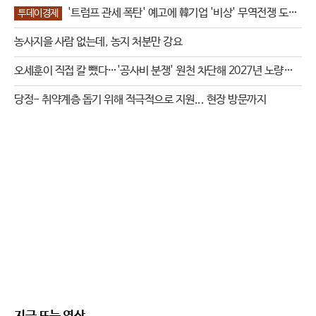
'트럼프 관세 폭탄' 예고에 韓기업 '비상' 무역전쟁 도화
투데이경제
선 되나?
농사지을 사람 없는데, 농지 처분만 강요
오세훈이 직접 칼 뺐다…'공사비 분쟁' 원천 차단해 2027년 노량진
전체 착공 대못
당정- 취약계층 돕기 위해 적극적으로 지원... 현장 방문까지