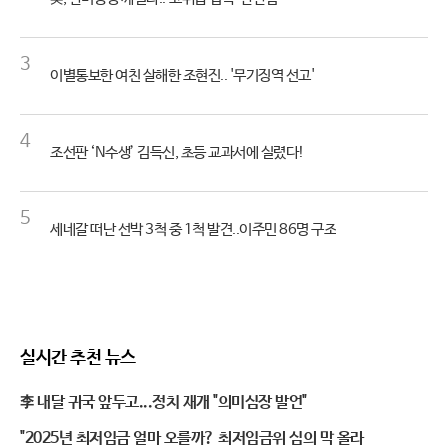
3
이별통보한 여친 살해한 조현진.. '무기징역 선고'
4
조선판 ‘N수생’ 김득신, 초등 교과서에 실렸다!
5
세네갈 떠난 선박 3척 중 1척 발견..이주민 86명 구조
실시간 추천 뉴스
李 내달 귀국 앞두고...정치 재개 "의미심장 발언"
"2025년 최저임금 얼마 오를까? 최저임금위 심의 막 올라