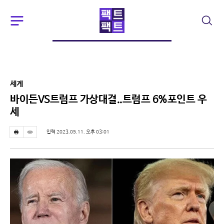
주
검
요
색
서
비
스
메
뉴
세계
펼
치
바이든VS트럼프 가상대결..트럼프 6%포인트 우
기
세
입력 2023.05.11. 오후 03:01
프
스
린
크
트
랩