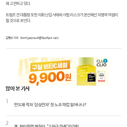
채 고전하고 있다.
트럼프 전 대통령 또한 의회 난입 사태와 사법 리스크가 본선에선 치명적 약점이
될 것으로 보인다.
김현수 기자
(kimhyeonsu6@factfact.net)
많이 본 기사
1
반도체 적자 '삼성전자' 첫 노조 파업 일어나나?
2
美, 한미동맹 깨질라.."고위급 접촉" 안간힘