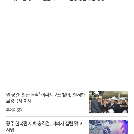
C050124
ME
원 장관 '철근 누락' 아파트 2곳 찾아..철저한
보강공사 지시
투데이경제
광주 한복판 새벽 총격전, 피의자 실탄 맞고
사망