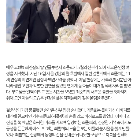
배우 고(故) 최진실의 딸 인플루언서 최준희가 5월의 신부가 되어 새로운 인생 여
정을 시작했다. 지난 16일 서울 강남의 한 호텔에서 열린 결혼식에서 최준희는 11
세 연상의 비연예인 남성과 백년가약을 맺었다. 이날 현장에는 가족과 친지뿐만 아
니라 생전 고인과 각별한 인연을 맺었던 연예계 동료들이 대거 참석해 자리를 빛냈
다. 부모님을 일찍 여의고 힘든 시간을 보냈던 최준희의 새로운 출발을 축하하기
위해 모인 이들의 모습은 현장을 찾은 하객들에게 깊은 울림을 주었다.
결혼식의 가장 뭉클했던 순간은 신부 입장 순서였다. 최준희는 돌아가신 아버지를
대신해 친오빠인 가수 최환희(지플랫)의 손을 잡고 버진로드를 밟았다. 어머니 최
진실을 쏙 빼닮은 화사한 미소를 지으며 입장하는 최준희와, 긴장한 기색 속에서도
동생을 든든하게 에스코트하는 최환희의 모습은 보는 이들의 눈시울을 붉게 만들
었다. 최환희는 신랑에게 동생의 손을 건네준 뒤 따뜻한 포옹으로 축복을 전하며