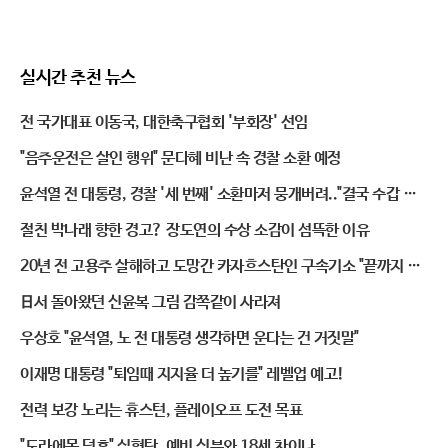
실시간 추천 뉴스
전 국가대표 이동국, 대한축구협회 '부회장' 선임
"음주운전은 살인 행위" 문다혜 비난 속 경찰 소환 예정
윤석열 전 대통령, 경찰 '세 번째' 소환마저 뭉개버려.."결국 수갑 채
우나"
절친 박나래 향한 경고? 장도연의 수상 소감이 섬뜩한 이유
20년 전 고용주 살해하고 도망간 카자흐스탄인 구속기소 "끝까지 잡
는다"
日서 돌아왔던 신윤복 그림 감쪽같이 사라져
우상호 "윤석열, 노 전 대통령 생각하면 운다는 건 거짓말"
이재명 대통령 "퇴임때 지지율 더 높기를" 레벨업 예고!
전력 보강 노리는 휴스턴, 플레이오프 도전 목표
"도라에몽 덕후" 심형탁, 예비 신부와 18세 차이나