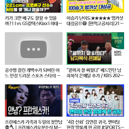
키가 크면 배구도 잘할 수 있을
이승기 난이도★★★★★ 벙커샷
까?! l vs GS칼텍스Kixx l 하태주
대성공!!😆 [편먹고공치리|210
의보 EP.01 ※꿀잼 보장※
828 SBS방송]
공주병 걸린 개백수가 되버린 어
“끝까지 잘 싸웠다” 배드민턴 남
느 인성 드러운 스포츠 스타의 최
자복식 은메달 추가 / KBS 2020
후 [꼭봐야할 희귀인생영화]
도쿄패럴림픽
프란체스카 가족과 두일의 첫만남
'4강 신화' 김연경 귀국, 팬미팅
🧛🪓 | 프란체스카오분순삭 MB
현장 방불케 한 공항 #SPORTSTI