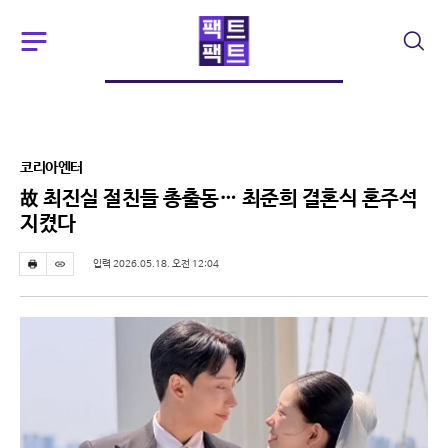
주
검
요
색
서
비
스
메
뉴
코리아엔터
펼
치
故 최진실 절친들 총출동… 최준희 결혼식 혼주석
기
지켰다
입력 2026.05.18. 오전 12:04
프
스
린
크
트
랩