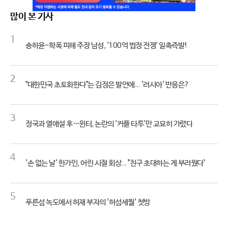
많이 본 기사
1
송하윤-학폭 피해 주장 남성, '100억 법정 전쟁' 일촉즉발!
2
"대한민국 초토화한다"는 김정은 발언에... '러시아' 반응은?
3
정국과 열애설 후…윈터, 논란의 '커플 타투'만 교묘히 가렸다
4
'손 없는 날' 한가인, 어린 시절 회상... "친구 초대하는 게 부러웠다"
5
푸른섬 녹도에서 허재 부자의 '허섬세월' 첫방