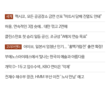
멕시코, 모든 공공장소 금연 선포 "마트서 담배 진열도 안돼"
세계
허웅, 연속적인 3점 슛에.. 대만 꺾고 2연패
클린스만호 첫 승리 일등 공신, 조규성 "A매치 연승 목표"
아이브, 일본서 엄청난 인기... '홍백가합전' 출연 확정!
코리아엔터
부에노스아이레스에서 빛나는 한국의 예술과 아름다움
개막 D-1두고 압수수색..KBO 연이은 '악재'
전재수 해수부 장관, HMM 부산 이전 '노사 만남' 예고