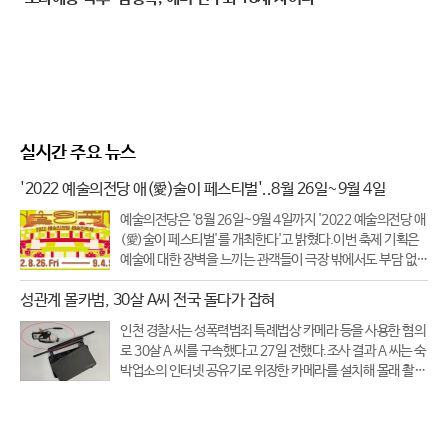
실시간 주요 뉴스
'2022 예술의전당 애(愛)술이 페스티벌'..8월 26일~9월 4일
예술의전당은 '8월 26일~9월 4일까지 '2022 예술의전당 애
(愛)술이 페스티벌'를 개최한다'고 밝혔다.이번 축제 기획은
예술에 대한 장벽을 느끼는 관객들이 극장 밖에서도 부담 없이
즐길 수 있는 축제를 콘셉트로 기획됐다.축제 기간 동안 개최
성관계 몰카범, 30살 A씨 전국 돌다가 잡혀
되는 모든 공연과 상영은 무료이다.총 10일간 예술의전당 야
외광장 곳곳에서 야
인천 경찰서는 성폭력범죄 특례법상 카메라 등을 사용한 혐의
로 30살 A 씨를 구속했다고 27일 전했다.조사 결과 A 씨는 숙
박업소의 인터넷 공유기로 위장한 카메라를 설치해 몰래 촬영
한 것으로 드러났다.A 씨는 전국을 돌며 투숙객 수백 명을 촬
영했으며 인천의 한 호텔 직원이 객실 청소 중 위장 카메라를
발견하고 경찰에 신고